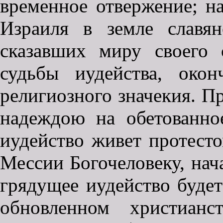
временное отвержение; на
Израиля в земле славя
сказавших миру своего 
судьбы иудейства, окон
религиозного значекия. П
надеждою на обетованное
иудейство живет протест
Мессии Богочеловеку, нача
грядущее иудейство буде
обновленном христианс