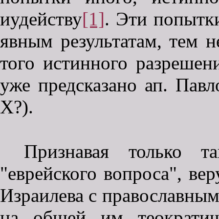
иудейству
[1]
. Эти попытк
явным результатам, тем н
того истинного разрешени
уже предсказано ап. Павл
Х?).
Признавая только та
"еврейского вопроса", ве
Израилева с православным
на общей им теократич