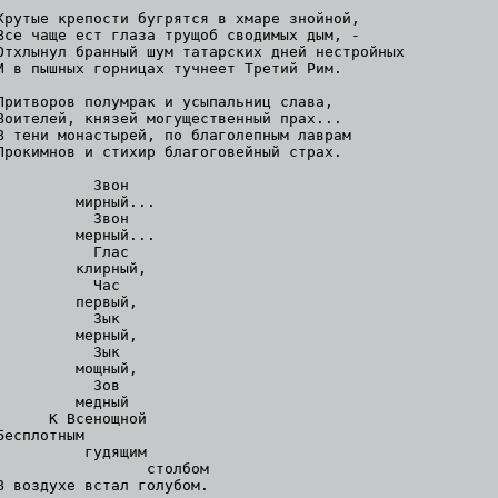
Крутые крепости бугрятся в хмаре знойной,

Все чаще ест глаза трущоб сводимых дым, -

Отхлынул бранный шум татарских дней нестройных

И в пышных горницах тучнеет Третий Рим.

Притворов полумрак и усыпальниц слава,

Воителей, князей могущественный прах...

В тени монастырей, по благолепным лаврам

Прокимнов и стихир благоговейный страх.

           Звон

         мирный...

           Звон

         мерный...

           Глас

         клирный,

           Час

         первый,

           Зык

         мерный,

           Зык

         мощный,

           Зов

         медный

      К Всенощной

Бесплотным

          гудящим

                 столбом

В воздухе встал голубом.
