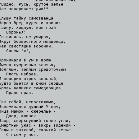
"Видно, Русь, крутое зелье

Нам заваривает див!"

Слышу тайну самозванца

Через бред кудес и хроник -

Тайну, хищную, как грай

   Воронья:

То вились, не умирая,

Вкруг безвестного младенца,

Как свистящие воронки,

   Сонмы "я", -

Проникали в ум и волю

Дымно-сумрачные клочья,

Волглым, теплым средоточьем

   Плоть избрав,

И поверил отрок вольный,

Будто бьется в юном сердце

Кровь великих самодержцев,

   Право прав.

Сам собой, непостижимо,

Вспоминался душный Углич,

Лица мамок - ожерелье -

   Двор, клинок -

Взор, сверкнувший точно угли,

Смертный ужас - вихрь видений -

Годы в затхлой, скрытой келье

   С псом у ног.
