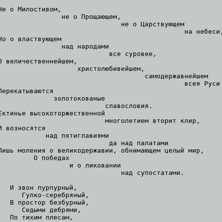
Не о Милостивом,

                не о Прощающем,

                               не о Царствующем

                                               на небеси,
Но о властвующем

                над народами

                            все суровее,

О величественнейшем,

                    христолюбивейшем,

                                     самодержавнейшем

                                               всея Руси

Перекатываются

              золотокованые

                           славословия.

Ектинье высокоторжественной

                           многолетием вторит клир,

И возносятся

            над пятиглавиями

                            да над палатами

Лишь моления о великодержавии, обнимающем целый мир,

         О победах

                  и о ликовании

                               над супостатами.

   И звон пурпурный,

      Гулко-серебряный,

   В простор безбурный,

      Седыми дебрями,

   По тихим плесам,
