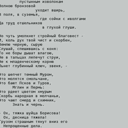
         пустынным изволокам

Волною бронзовой

                уходит вширь,

В поля, в суземья,

                  где сойки с иволгами

Да труд отшельников

                   в глухой глуши.

Но чуть умолкнет стройный благовест -

И, коль дух твой чист и скорбен,

Землю черную, сырую

Слушай, спешившись с коня:

То не боры дышат влагою,

Не в тальцах лепечут струи,

Не к младенческому корню

Льнет глубинный ключ, звеня, -

Это шепчет темный Муром,

Это молятся смольчане,

Это бают Псков и Туров,

      Мглин и Пермь:

Это рдеет цветом хмурым

Скорбь народная в молчаньи,

Это чают смерд и схимник,

      Знать и чернь.

- Ох, тяжка шуйца Борисова!

  Ох, десница тяжела!

Грузом страшным тянут вниз его

  Непрощенные дела.
