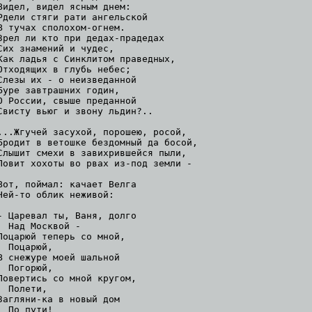
Видел, видел ясным днем:

Рдели стяги рати ангельской

В тучах сполохом-огнем.

Зрел ли кто при дедах-прадедах

Сих знамений и чудес,

Как ладья с Синклитом праведных,

Отходящих в глубь небес;

Слезы их - о неизведанной

Буре завтрашних годин,

О России, свыше преданной

Свисту вьюг и звону льдин?..

...Жгучей засухой, порошею, росой,

Бродит в ветошке бездомный да босой,

Слышит смехи в завихрившейся пыли,

Ловит хохоты во рвах из-под земли -

Вот, поймал: качает Велга

Чей-то облик неживой:

- Царевал ты, Ваня, долго

  Над Москвой -

Поцарюй теперь со мной,

  Поцарюй,

В снежуре моей шальной

  Погорюй,

Повертись со мной кругом,

  Полети,

Загляни-ка в новый дом

  По пути!
