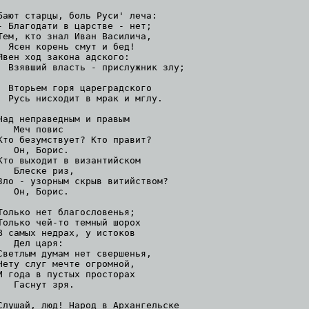
Бают старцы, боль Руси' леча:

- Благодати в царстве - нет;

Тем, кто знал Иван Василича,

  Ясен корень смут и бед!

Явен ход закона адского:

  Взявший власть - прислужник злу;

  Вторьем горя цареградского

  Русь нисходит в мрак и мглу.

Над неправедным и правым

   Меч повис

Кто безумствует? Кто правит?

   Он, Борис.

Кто выходит в византийском

   Блеске риз,

Зло - узорным скрыв витийством?

   Он, Борис.

Только нет благословенья;

Только чей-то темный шорох

В самых недрах, у истоков

   Дел царя:

Светлым думам нет свершенья,

Нету слуг мечте огромной,

И года в пустых просторах

   Гаснут зря.

Слушай, люд! Народ в Архангельске
