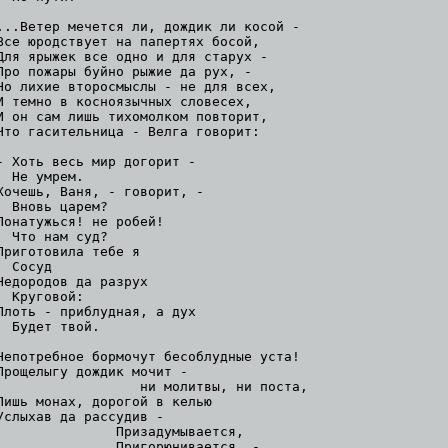
...Ветер мечется ли, дождик ли косой -

Все юродствует на папертях босой,

Для ярыжек все одно и для старух -

Про пожары буйно рыжие да рух, -

Но лихие второсмыслы - не для всех,

И темно в косноязычных словесех,

И он сам лишь тихомолком повторит,

Что гасительница - Велга говорит:

- Хоть весь мир догорит -

  Не умрем.

Хочешь, Ваня, - говорит, -

  Вновь царем?

Понатужься! не робей!

  Что нам суд?

Приготовила тебе я

  Сосуд

Недородов да разрух

  Круговой:

Плоть - приблудная, а дух

  Будет твой.

Непотребное бормочут бесоблудные уста!

Прощелыгу дождик мочит -

                  ни молитвы, ни поста,

Лишь монах, дорогой в келью

Услыхав да рассудив -

               Призадумывается,

               Пригорюнивается, -
