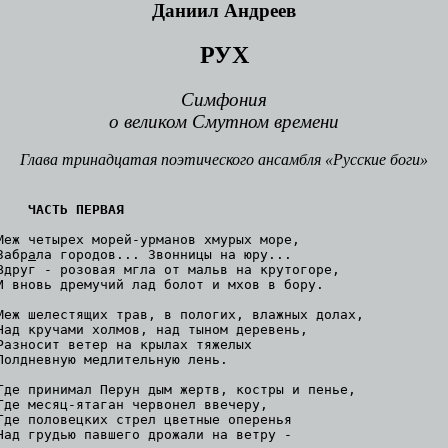
Даниил Андреев
РУХ
Симфония
о великом Смутном времени
Глава тринадцатая поэтического ансамбля «Русские боги»
ЧАСТЬ ПЕРВАЯ
Меж четырех морей-урманов хмурых море,

Забр
а
ла городов... Звонницы на юру...

Вдруг - розовая мгла от мальв на крутогоре,

И вновь дремучий лад болот и мхов в бору.

Меж шелестящих трав, в пологих, влажных долах,

Над кручами холмов, над тыном деревень,

Разносит ветер на крылах тяжелых

Полдневную медлительную лень.

Где принимал Перун дым жертв, костры и пенье,

Где месяц-ятаган червонел ввечеру,

Где половецких стрел цветные оперенья

Над грудью павшего дрожали на ветру -
