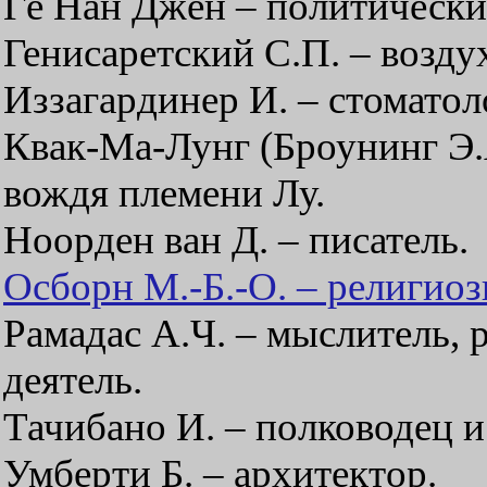
Гё Нан Джён – политически
Генисаретский С.П. – возду
Иззагардинер И. – стоматол
Квак-Ма-Лунг (Броунинг Э.
вождя племени Лу.
Ноорден ван Д. – писатель.
Осборн М.-Б.-О. – религиоз
Рамадас А.Ч. – мыслитель,
деятель.
Тачибано И. – полководец и
Умберти Б. – архитектор.