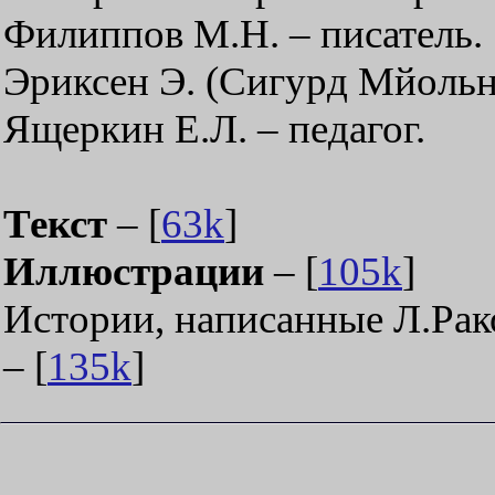
Филиппов М.Н. – писатель.
Эриксен Э. (Сигурд Мйольни
Ящеркин Е.Л. – педагог.
Текст
– [
63k
]
Иллюстрации
– [
105k
]
Истории, написанные Л.Ра
– [
135k
]