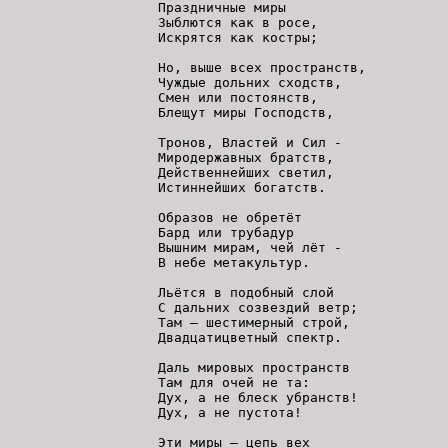
    Праздничные миры

    Зыблются как в росе,

    Искрятся как костры;

    Но, выше всех пространств,

    Чуждые дольних сходств,

    Смен или постоянств,

    Блещут миры Господств,

    Тронов, Властей и Сил -

    Миродержавных братств,

    Действеннейших светил,

    Истиннейших богатств.

    Образов не обретёт

    Бард или трубадур

    Вышним мирам, чей лёт -

    В небе метакультур.

    Льётся в подобный слой

    С дальних созвездий ветр;

    Там – шестимерный строй,

    Двадцатицветный спектр.

    Даль мировых пространств

    Там для очей не та:

    Дух, а не блеск убранств!

    Дух, а не пустота!

    Эти миры – цепь вех
