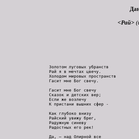
Да
<Рай>
(
    Золотом луговых убранств

    Рай я в мечтах цвечу.

    Холодом мировых пространств

    Гасит мне Бог свечу.

    Гасит мне Бог свечу

    Сказок и детских вер;

    Если же возлечу

    К пристани вышних сфер -

    Как глубоко внизу

    Райский увижу брег,

    Радужную синеву

    Радостных его рек!

    Да, – над Олирной все
