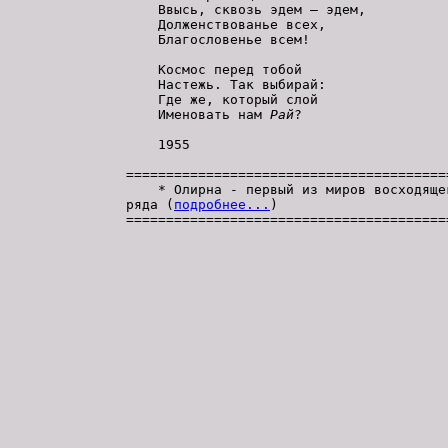
    Ввысь, сквозь эдем – эдем,

    Долженствованье всех,

    Благословенье всем!

    Космос перед тобой

    Настежь. Так выбирай:

    Где же, который слой

    Именовать нам 
Рай
?

    1955

=========================================
    * Олирна - первый из миров восходящег
ряда (
подробнее...
)

=========================================