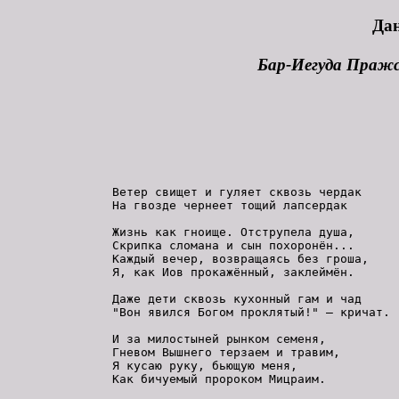
Да
Бар-Иегуда Праж
Ветер свищет и гуляет сквозь чердак

На гвозде чернеет тощий лапсердак

Жизнь как гноище. Отструпела душа,

Скрипка сломана и сын похоронён...

Каждый вечер, возвращаясь без гроша,

Я, как Иов прокажённый, заклеймён.

Даже дети сквозь кухонный гам и чад

"Вон явился Богом проклятый!" – кричат.

И за милостыней рынком семеня,

Гневом Вышнего терзаем и травим,

Я кусаю руку, бьющую меня,

Как бичуемый пророком Мицраим.
