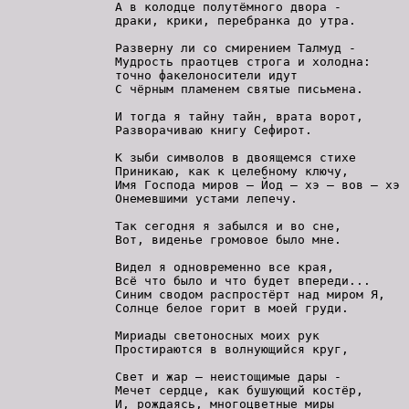
А в колодце полутёмного двора -

драки, крики, перебранка до утра.

Разверну ли со смирением Талмуд -

Мудрость праотцев строга и холодна:

точно факелоносители идут

С чёрным пламенем святые письмена.

И тогда я тайну тайн, врата ворот,

Разворачиваю книгу Сефирот.

К зыби символов в двоящемся стихе

Приникаю, как к целебному ключу,

Имя Господа миров – Йод – хэ – вов – хэ -
Онемевшими устами лепечу.

Так сегодня я забылся и во сне,

Вот, виденье громовое было мне.

Видел я одновременно все края,

Всё что было и что будет впереди...

Синим сводом распростёрт над миром Я,

Солнце белое горит в моей груди.

Мириады светоносных моих рук

Простираются в волнующийся круг,

Свет и жар – неистощимые дары -

Мечет сердце, как бушующий костёр,

И, рождаясь, многоцветные миры
