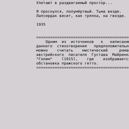
Улетают в раздвигаемый простор...

Я проснулся, полумёртвый. Тьма везде.

Лапсердак висит, как тряпка, на гвозде.

1935

=========================================
    Одним  из  источников   к   написанию
данного  стихотворения   предположительно
можно    считать    мистический     роман
австрийского  писателя  Густава  Майринка
"Голем"    (1915),    где    изображается
обстановка пражского гетто.
