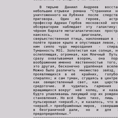
   В  тюрьме   Даниил   Андреев   восстан
небольшие отрывки  романа  "Странники  но
уничтоженного на Лубянке  после  следстви
приговора.   Один   из   героев,    астро
профессор Адриан Горбов  московской  ночь
обсерватории  наблюдает  эту  галактику: 
чёрном бархате метагалактических  простра
наискось,      по      диагонали,       т
сверъестественная птица, наклонившая в  с
полёте правое крыло и опустившая левое, п
ним  сияло  чудо  мироздания   -   спирал
Туманность M31. Золотистая как солнце, но
ослепляющая, огромная, как Млечный  Путь,
сразу  охватываемая  взором,   она   пора
воображение именно  явственностью  того, 
это другая, бесконечно  удалённая  вселен
Можно было различить  множество  звёзд,  
проявляющихся  в  её   крайних,   голубов
спиралях; и сам туман, сгущаясь в центре 
как  овеществленный  свет,  как   царстве
средоточие.   И   чудилась   гармония    
вращающихся вокруг  неё  колец,  и  казал
будто улавливаешь ликующий хор их рождени
становления. Но всё  было  тихо,  лишь  с
пульсировал
 <неразб.>, и казалось, что ви
<неразб.> преображённых миров,  совершающ
в  безграничной  дали,   но   и   для   З
предопределённых."
