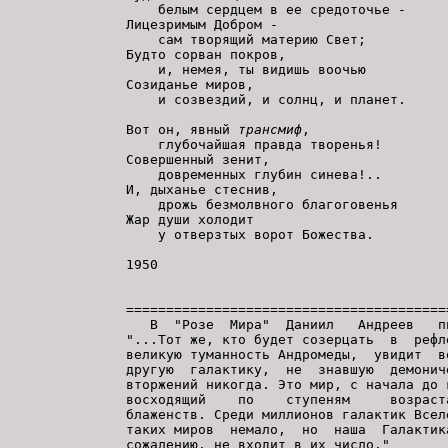
    белым сердцем в ее средоточье -

Лицезримым Добром -

    сам творящий материю Свет;

Будто сорван покров,

    и, немея, ты видишь воочью

Созиданье миров,

    и созвездий, и солнц, и планет.

Вот он, явный 
трансмиф
,

    глубочайшая правда творенья!

Совершенный зенит,

    довременных глубин синева!..

И, дыханье стеснив,

    дрожь безмолвного благоговенья

Жар души холодит

    у отверзтых ворот Божества.

1950

=========================================
   В  "Розе  Мира"  Даниил   Андреев   пи
"...Тот же, кто будет созерцать  в  рефле
великую туманность Андромеды,  увидит  во
другую  галактику,  не  знавшую  демониче
вторжений никогда. Это мир, с начала до к
восходящий    по    ступеням     возраста
блаженств. Среди миллионов галактик Вселе
таких миров  немало,  но  наша  Галактика
сожалению, не входит в их число."
