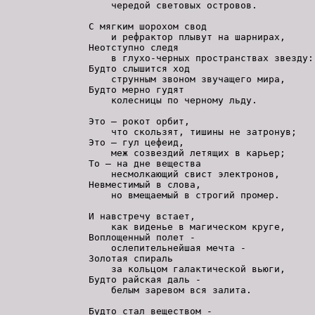
    чередой световых островов.

С мягким шорохом свод

    и рефрактор плывут на шарнирах,

Неотступно следя

    в глухо-черных пространствах звезду:

Будто слышится ход

    струнным звоном звучащего мира,

Будто мерно гудят

    колесницы по черному льду.

Это – рокот орбит,

    что скользят, тишины не затронув;

Это – гул цефеид,

    меж созвездий летящих в карьер;

То – на дне вещества

    несмолкающий свист электронов,

Невместимый в слова,

    но вмещаемый в строгий промер.

И навстречу встает,

    как виденье в магическом круге,

Воплощенный полет -

    ослепительнейшая мечта -

Золотая спираль

    за кольцом галактической вьюги,

Будто райская даль -

    белым заревом вся залита.

Будто стал веществом -
