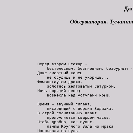
Да
Обсерватория. Туманно
Перед взором Стожар -

    бестелесным, безгневным, безбурным -

Даже смертный конец

    не осудишь и не укоришь...

Фомальгаутом дрожа,

    золотясь желтоватым Сатурном,

Ночь горящий венец

    вознесла над уступами крыш.

Время – звучный гигант,

    нисходящий с вершин Зодиака,-

В строй сосчитанных квант

    преломляется кварцем часов,

Чтобы дробно, как пульс,

    лампы Круглого Зала из мрака

Наплывали на пульт
